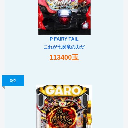
P FAIRY TAIL
これが七炎竜の力だ
113400玉
3位