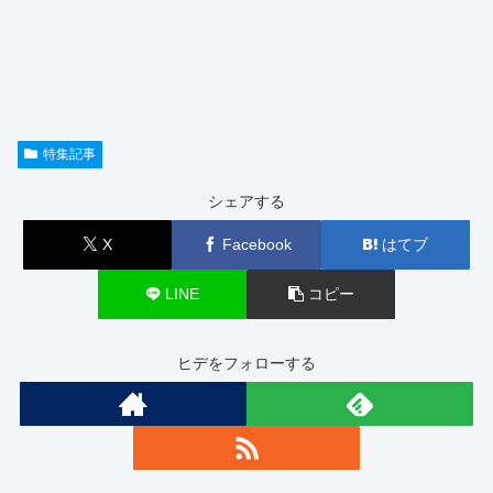
特集記事
シェアする
X
Facebook
はてブ
LINE
コピー
ヒデをフォローする