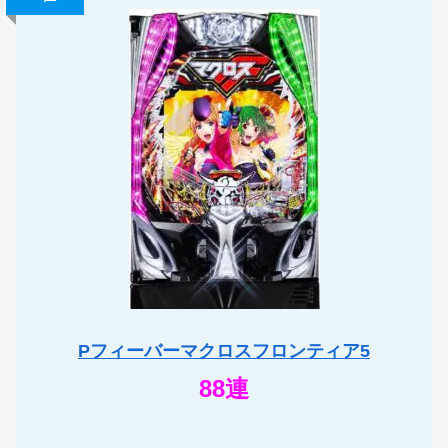
Pフィーバーマクロスフロンティア5
88連