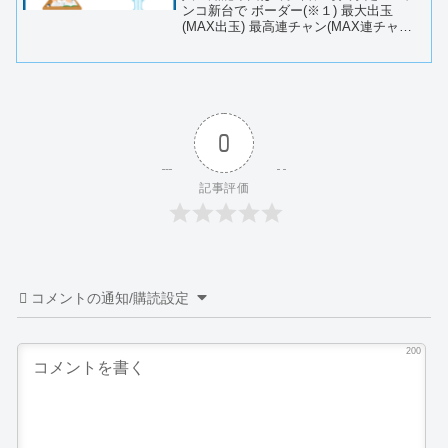
ンコ新台で ボーダー(※１) 最大出玉
(MAX出玉) 最高連チャン(MAX連チャン)
の3点で高い順からランキングにして記事
を書いていこうと思います。(※1:遊タイ
ムは遊タイムのボーダーでランキング作
成)...
0
記事評価
コメントの通知/購読設定
200