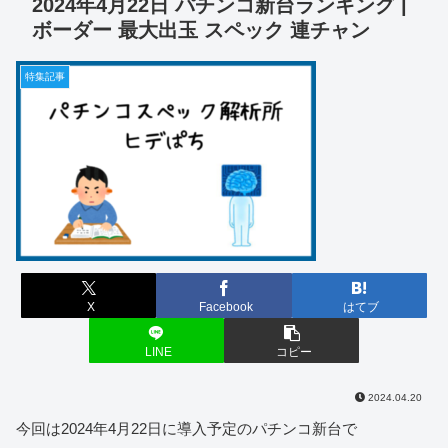
2024年4月22日 パチンコ新台ランキング |
ボーダー 最大出玉 スペック 連チャン
特集記事
X
Facebook
はてブ
LINE
コピー
2024.04.20
今回は2024年4月22日に導入予定のパチンコ新台で