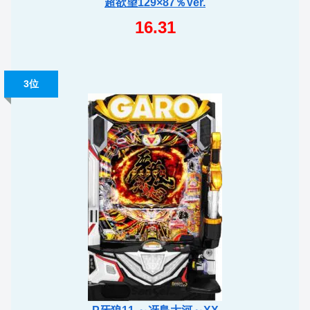
超欲望129×87％Ver.
16.31
3位