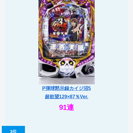
P弾球黙示録カイジ沼5
超欲望129×87％Ver.
91連
3位