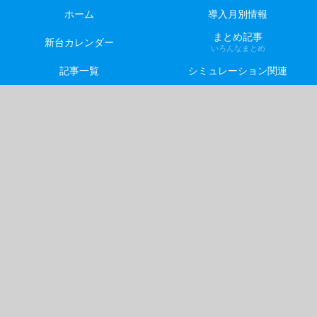
ホーム
導入月別情報
まとめ記事
新台カレンダー
いろんなまとめ
記事一覧
シミュレーション関連