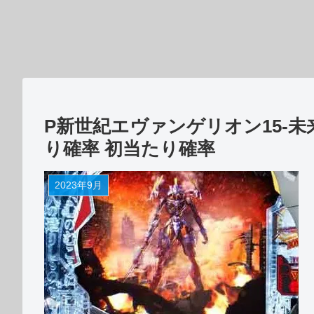
P新世紀エヴァンゲリオン15-未来へ
り確率 初当たり確率
2023年9月