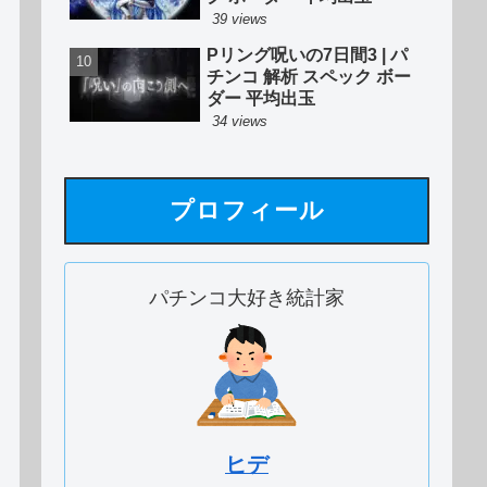
39 views
Pリング呪いの7日間3 | パ
チンコ 解析 スペック ボー
ダー 平均出玉
34 views
プロフィール
パチンコ大好き統計家
ヒデ