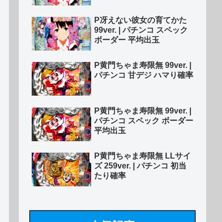
P冴えない彼女の育てかた
99ver. | パチンコ スペック
ボーダー 平均出玉
P黄門ちゃま寿限無 99ver. |
パチンコ 甘デジ ハマり確率
P黄門ちゃま寿限無 99ver. |
パチンコ スペック ボーダー
平均出玉
P黄門ちゃま寿限無 LLサイ
ズ 259ver. | パチンコ 初当
たり確率