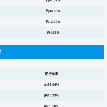
約47.01%
約36.55%
約13.36%
約4.88%
率
期待確率
約26.06%
約45.33%
約59.58%