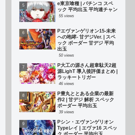
e東京喰種 | パチンコ スペ
ック 平均出玉 平均連チャン
55 views
Pエヴァンゲリオン15-未来
への咆哮- 甘デジVer. | スペ
ック ボーダー 甘デジ 平均
出玉
50 views
P大工の源さん超韋駄天2超
源LighT 導入後評価まとめ |
ラッキートリガー
46 views
P豊丸ととある企業の最新
作2 | 甘デジ 解析 スペック
ボーダー 平均出玉
39 views
Pシン・エヴァンゲリオン
Typeレイ | エヴァ16 スペッ
ク ボーダー 平均出玉