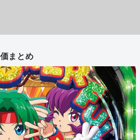
評価まとめ