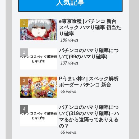
人気記事
e東京喰種 | パチンコ 新台
スペック ハマり確率 初当た
り確率
186 views
パチンコのハマり確率につ
いて(99のハマり確率)
107 views
Pうまい棒2 | スペック解析
ボーダー パチンコ 新台
66 views
パチンコのハマり確率につ
いて(319のハマり確率) - ハ
マるから遠隔ってありえる
の？
65 views