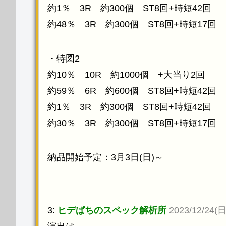
約1％ 3R 約300個 ST8回+時短42回
約48％ 3R 約300個 ST8回+時短17回
・特図2
約10％ 10R 約1000個 +大当り2回
約59％ 6R 約600個 ST8回+時短42回
約1％ 3R 約300個 ST8回+時短42回
約30％ 3R 約300個 ST8回+時短17回
納品開始予定：3月3日(日)～
3:
ヒデぱちのスペック解析所
2023/12/24(