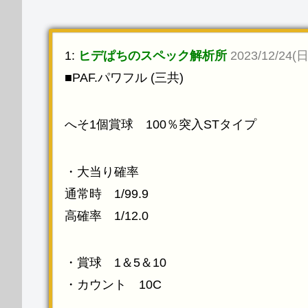
1:
ヒデぱちのスペック解析所
2023/12/24(
■PAF.パワフル (三共)
へそ1個賞球 100％突入STタイプ
・大当り確率
通常時 1/99.9
高確率 1/12.0
・賞球 1＆5＆10
・カウント 10C