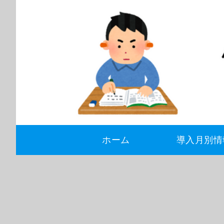
ホーム
導入月別情