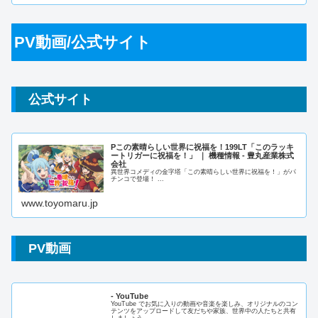
PV動画/公式サイト
公式サイト
Pこの素晴らしい世界に祝福を！199LT「このラッキ
ートリガーに祝福を！」 ｜ 機種情報 - 豊丸産業株式
会社
異世界コメディの金字塔「この素晴らしい世界に祝福を！」がパ
チンコで登場！ ...
www.toyomaru.jp
PV動画
- YouTube
YouTube でお気に入りの動画や音楽を楽しみ、オリジナルのコン
テンツをアップロードして友だちや家族、世界中の人たちと共有