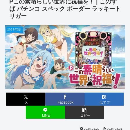
Pこの素晴らしい世界に祝福を！ | このす
ば パチンコ スペック ボーダー ラッキート
リガー
2024年3月
X
Facebook
はてブ
LINE
コピー
2024.01.22
2024.03.31