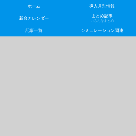
ホーム
導入月別情報
まとめ記事
新台カレンダー
いろんなまとめ
記事一覧
シミュレーション関連