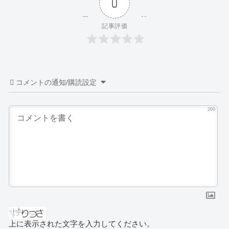
0
記事評価
コメントの通知/購読設定
200
上に表示された文字を入力してください。