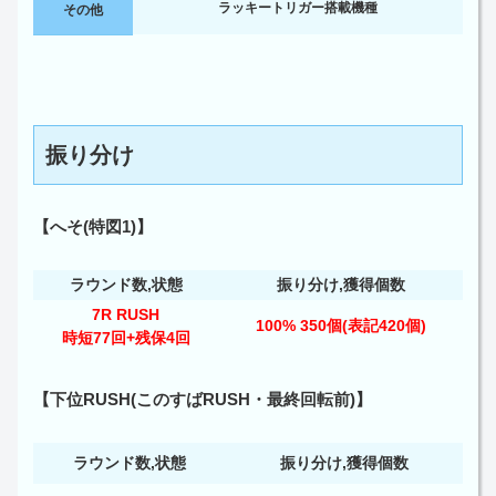
ラッキートリガー搭載機種
その他
振り分け
【へそ(特図1)】
ラウンド数,状態
振り分け,獲得個数
7R RUSH
100% 350個(表記420個)
時短77回+残保4回
【下位RUSH(このすばRUSH・最終回転前)】
ラウンド数,状態
振り分け,獲得個数