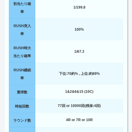
初当たり確
1/199.8
率
RUSH突入
100%
率
RUSH時大
1/67.3
当たり確率
RUSH継続
下位:70約% , 上位:約89%
率
1&2&6&15 (10C)
賞球数
77回 or 10000回(残保:4回)
時短回数
4R or 7R or 10R
ラウンド数