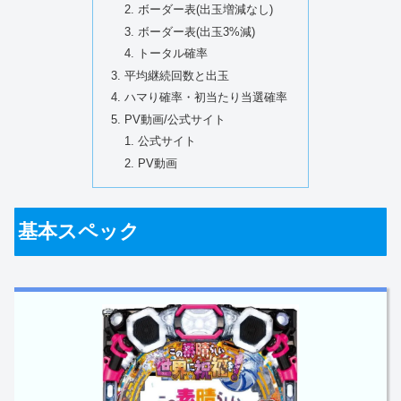
ボーダー表(出玉増減なし)
ボーダー表(出玉3%減)
トータル確率
平均継続回数と出玉
ハマり確率・初当たり当選確率
PV動画/公式サイト
公式サイト
PV動画
基本スペック