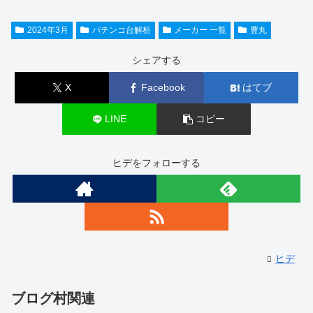
2024年3月
パチンコ台解析
メーカー 一覧
豊丸
シェアする
X
Facebook
はてブ
LINE
コピー
ヒデをフォローする
ヒデ
ブログ村関連