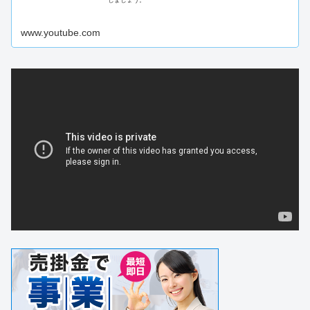
しましょう。
www.youtube.com