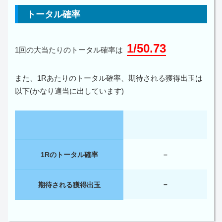
トータル確率
1/50.73
1回の大当たりのトータル確率は
また、1Rあたりのトータル確率、期待される獲得出玉は
以下(かなり適当に出しています)
–
1Rのトータル確率
–
期待される獲得出玉