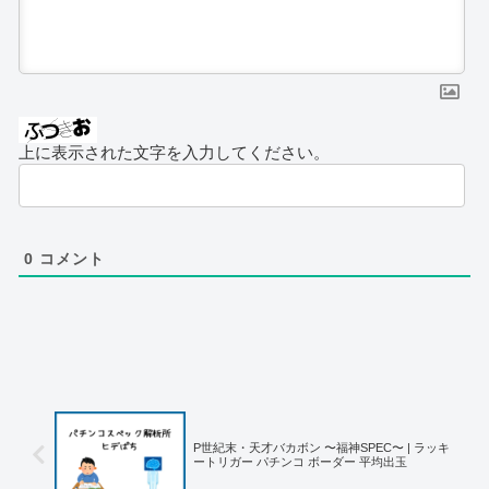
上に表示された文字を入力してください。
0
コメント
P世紀末・天才バカボン 〜福神SPEC〜 | ラッキ
ートリガー パチンコ ボーダー 平均出玉