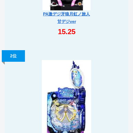
PA激デジ牙狼月虹ノ旅人
甘デジver
15.25
2位