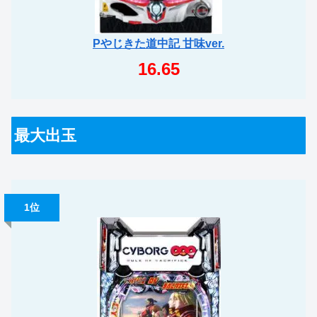
Pやじきた道中記 甘味ver.
16.65
最大出玉
1位