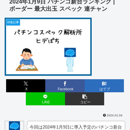
2024年1月9日 パチンコ新台ランキング |
ボーダー 最大出玉 スペック 連チャン
特集記事
X
Facebook
はてブ
LINE
コピー
2024.01.04
今回は2024年1月9日に導入予定のパチンコ新台