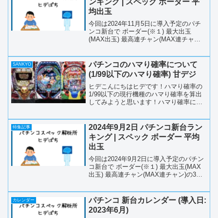
ンキング | スペック ボーダー 平
均出玉
今回は2024年11月5日に導入予定のパチ
ンコ新台で ボーダー(※１) 最大出玉
(MAX出玉) 最高連チャン(MAX連チャン)
の3点で高い順からランキングにして記事
を書いていこうと思います。※1:遊タイ
ムは遊タイムのボーダーでランキング作
パチンコのハマり確率について
SANKYO
成...
(1/99以下のハマり確率) 甘デジ
ヒデこんにちはヒデです！ハマり確率の
1/99以下の現行機種のハマり確率を算出
してみようと思います！ハマり確率につ
いてパチンコにおいて、ハマりとは左打
ち時の大当たり(初当たり)間で大当たりが
全く来ないことをハマりといい、実際に
2024年9月2日 パチンコ新台ラン
特集記事
ハマり確率を算出...
キング | スペック ボーダー 平均
出玉
今回は2024年9月2日に導入予定のパチン
コ新台で ボーダー(※１) 最大出玉(MAX
出玉) 最高連チャン(MAX連チャン)の3点
で高い順からランキングにして記事を書
いていこうと思います。※1:遊タイムは
遊タイムのボーダーでランキング作成
パチンコ 新台カレンダー (導入日:
カレンダー
※...
2023年6月)