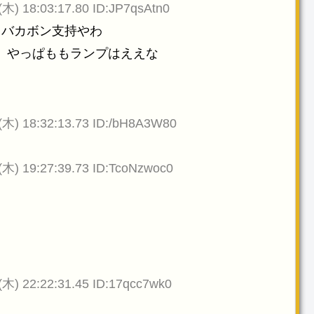
(木) 18:03:17.80 ID:JP7qsAtn0
こバカボン支持やわ
た、やっぱももランプはええな
(木) 18:32:13.73 ID:/bH8A3W80
(木) 19:27:39.73 ID:TcoNzwoc0
(木) 22:22:31.45 ID:17qcc7wk0