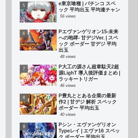
e東京喰種 | パチンコ スペ
ック 平均出玉 平均連チャン
56 views
Pエヴァンゲリオン15-未来
への咆哮- 甘デジVer. | スペ
ック ボーダー 甘デジ 平均
出玉
48 views
P大工の源さん超韋駄天2超
源LighT 導入後評価まとめ |
ラッキートリガー
46 views
P豊丸ととある企業の最新
作2 | 甘デジ 解析 スペック
ボーダー 平均出玉
40 views
Pシン・エヴァンゲリオン
Typeレイ | エヴァ16 スペッ
ク ボーダー 平均出玉