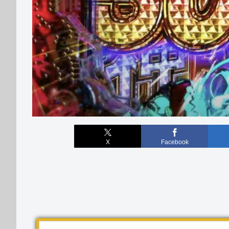
X
Facebook