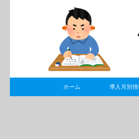
ホーム
導入月別情