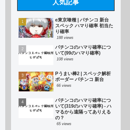
人気記事
e東京喰種 | パチンコ 新台
スペック ハマり確率 初当た
り確率
188 views
パチンコのハマり確率につ
いて(99のハマり確率)
108 views
Pうまい棒2 | スペック解析
ボーダー パチンコ 新台
66 views
パチンコのハマり確率につ
いて(319のハマり確率) - ハ
マるから遠隔ってありえる
の？
65 views