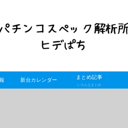
まとめ記事
報
新台カレンダー
いろんなまとめ