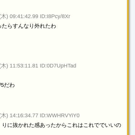
(木) 09:41:42.99 ID:I8Pcy/8Xr
ったらすんなり外れたわ
(木) 11:53:11.81 ID:0D7UpHTad
5だわ
5(木) 14:16:34.77 ID:WWHRVYiY0
くりに抜かれた感あったからこれはこれででいいの