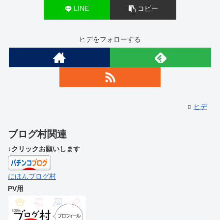
LINE
コピー
ヒデをフォローする
ヒデ
ブログ村関連
↓クリックお願いします
にほんブログ村
PV用