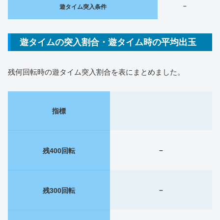
–
遊タイム突入条件
遊タイムの突入割合・遊タイム時の平均出玉
残何回転時の遊タイム突入割合を表にまとめました。
指標
–
残400回転
–
残300回転