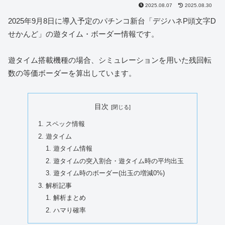
2025.08.07
2025.08.30
2025年9月8日に導入予定のパチンコ新台「デジハネP頭文字D
せかんど」の遊タイム・ボーダー情報です。
遊タイム搭載機種の場合、シミュレーションを用いた残回転
数の等価ボーダーを算出しています。
目次
スペック情報
遊タイム
遊タイム情報
遊タイムの突入割合・遊タイム時の平均出玉
遊タイム時のボーダー(出玉の増減0%)
解析記事
解析まとめ
ハマり確率