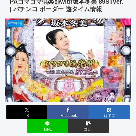
PAコマコマ倶楽部with坂本冬美 89STver.
| パチンコ ボーダー 遊タイム情報
2025年7月
X
Facebook
はてブ
LINE
コピー