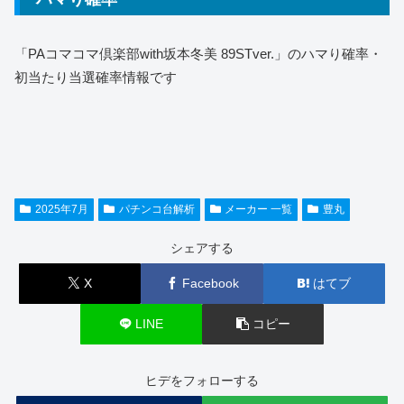
「PAコマコマ倶楽部with坂本冬美 89STver.」のハマり確率・
初当たり当選確率情報です
2025年7月
パチンコ台解析
メーカー 一覧
豊丸
シェアする
X
Facebook
はてブ
LINE
コピー
ヒデをフォローする