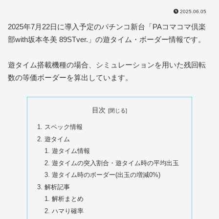
2025.06.05
2025年7月22日に導入予定のパチンコ新台「PAコマコマ倶楽
部with坂本冬美 89STver.」の遊タイム・ボーダー情報です。
遊タイム搭載機種の場合、シミュレーションを用いた残回転
数の等価ボーダーを算出しています。
目次
スペック情報
遊タイム
遊タイム情報
遊タイムの突入割合・遊タイム時の平均出玉
遊タイム時のボーダー(出玉の増減0%)
解析記事
解析まとめ
ハマり確率