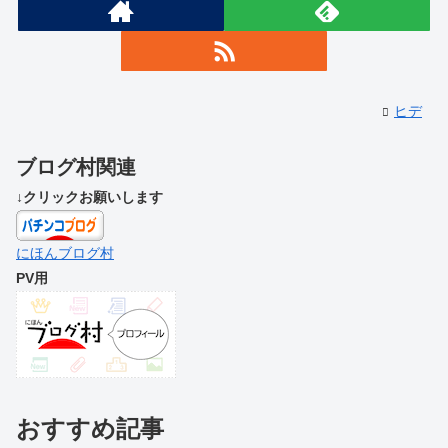
ヒデ
ブログ村関連
↓クリックお願いします
にほんブログ村
PV用
おすすめ記事