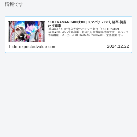
情報です
e ULTRAMAN 2400★80 | スマパチ ハマり確率 初当
たり確率
2024年1月6日に導入予定のパチンコ新台「e ULTRAMAN
2400★80」のハマり確率・初当たり当選確率情報です。スペック
情報機種・メーカーe ULTRAMAN 2400★80・京楽産業 オッケ
ー.導入日2025/01/06初当たり...
2024.12.22
hide-expectedvalue.com