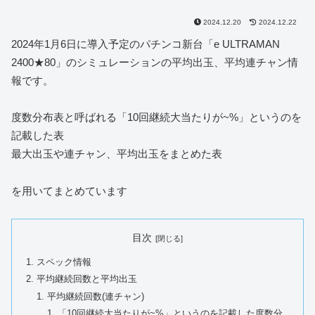
2024.12.20
2024.12.22
2024年1月6日に導入予定のパチンコ新台「e ULTRAMAN
2400★80」のシミュレーションの平均出玉、平均連チャン情
報です。
度数分布表と呼ばれる「10回継続大当たりが~%」というのを
記載した表
最大出玉や連チャン、平均出玉をまとめた表
を用いてまとめています
目次
スペック情報
平均継続回数と平均出玉
平均継続回数(連チャン)
「10回継続大当たりが~%」というのを記載した度数分