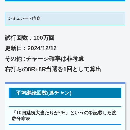
シミュレート内容
試行回数 : 100万回
更新日 : 2024/12/12
その他 :チャージ確率は非考慮
右打ちの8R+8R当選を1回として算出
平均継続回数(連チャン)
「10回継続大当たりが~%」というのを記載した度
数分布表