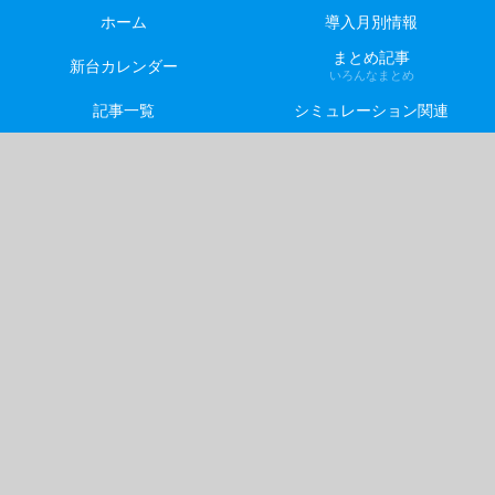
ホーム
導入月別情報
まとめ記事
新台カレンダー
いろんなまとめ
記事一覧
シミュレーション関連