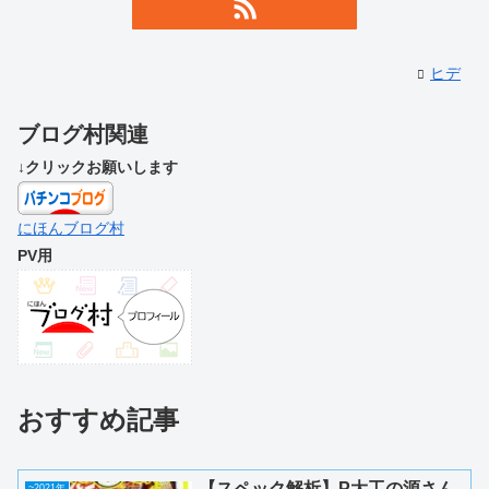
ヒデ
ブログ村関連
↓クリックお願いします
にほんブログ村
PV用
おすすめ記事
【スペック解析】P大工の源さん
~2021年