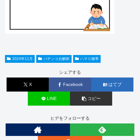
2024年11月
パチンコ台解析
ハマり確率
シェアする
X
Facebook
はてブ
LINE
コピー
ヒデをフォローする