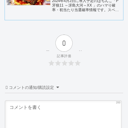
2024年4月2日に導入予定のぱちんこ「P
牙狼11 ～冴島大河～XX 」のハマり確
率・初当たり当選確率情報です。スペッ
ク情報機種・メーカーP牙狼11 ～冴島大
河～XX ・サンセイアールアンドディ導
入日2024/04/22初当たり確率1/31...
0
記事評価
コメントの通知/購読設定
200