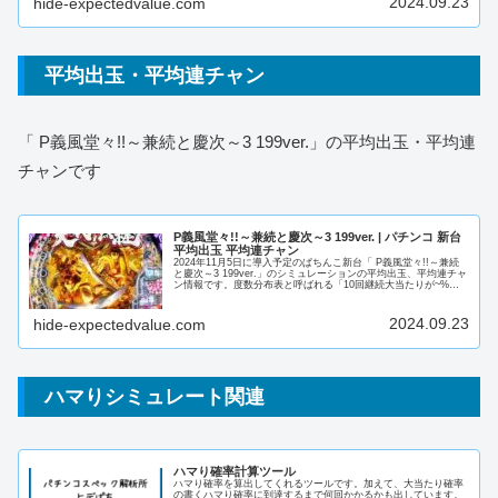
2024.09.23
hide-expectedvalue.com
平均出玉・平均連チャン
「 P義風堂々!!～兼続と慶次～3 199ver.」の平均出玉・平均連
チャンです
P義風堂々!!～兼続と慶次～3 199ver. | パチンコ 新台
平均出玉 平均連チャン
2024年11月5日に導入予定のぱちんこ新台「 P義風堂々!!～兼続
と慶次～3 199ver.」のシミュレーションの平均出玉、平均連チャ
ン情報です。度数分布表と呼ばれる「10回継続大当たりが~%」
というのを記載した表最大出玉や連チャン、平均...
2024.09.23
hide-expectedvalue.com
ハマりシミュレート関連
ハマり確率計算ツール
ハマり確率を算出してくれるツールです。加えて、大当たり確率
の書くハマり確率に到達するまで何回かかるかも出しています。