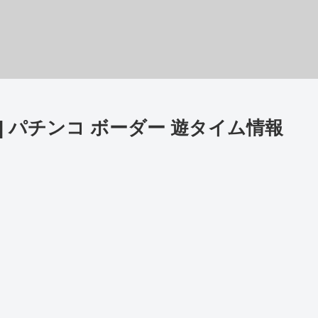
| パチンコ ボーダー 遊タイム情報