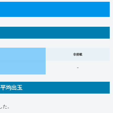
非搭載
–
平均出玉
した。