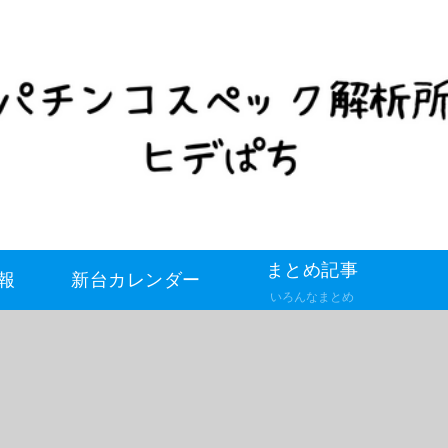
まとめ記事
報
新台カレンダー
いろんなまとめ