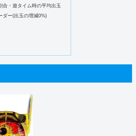
割合・遊タイム時の平均出玉
ダー(出玉の増減0%)