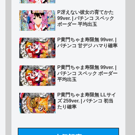
P冴えない彼女の育てかた
99ver. | パチンコ スペック
ボーダー 平均出玉
P黄門ちゃま寿限無 99ver. |
パチンコ 甘デジ ハマり確率
P黄門ちゃま寿限無 99ver. |
パチンコ スペック ボーダー
平均出玉
P黄門ちゃま寿限無 LLサイ
ズ 259ver. | パチンコ 初当
たり確率