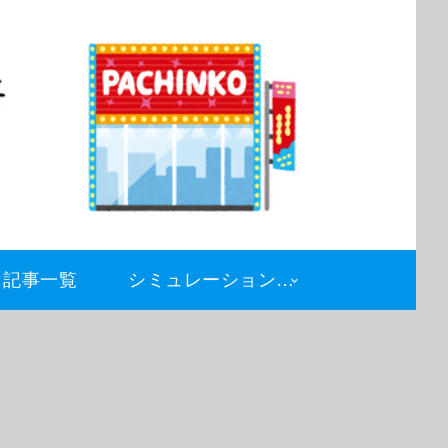
記事一覧
シミュレーション関連