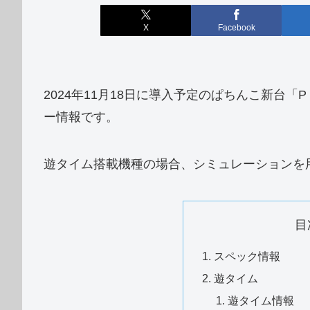
X
Facebook
2024年11月18日に導入予定のぱちんこ新台
ー情報です。
遊タイム搭載機種の場合、シミュレーションを
目
スペック情報
遊タイム
遊タイム情報