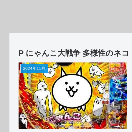
P にゃんこ大戦争 多様性のネコ 
2024年11月