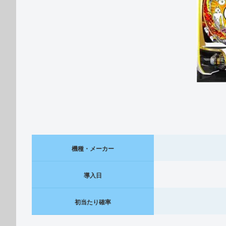
機種・メーカー
導入日
初当たり確率