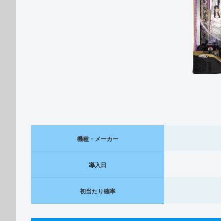
機種・メーカー
導入日
初当たり確率