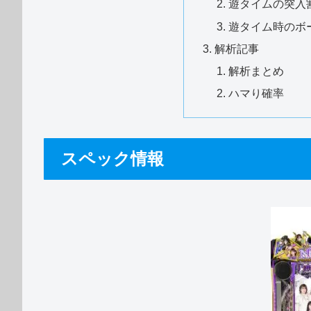
遊タイムの突入
遊タイム時のボー
解析記事
解析まとめ
ハマり確率
スペック情報