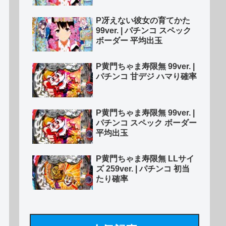
P冴えない彼女の育てかた
99ver. | パチンコ スペック
ボーダー 平均出玉
P黄門ちゃま寿限無 99ver. |
パチンコ 甘デジ ハマり確率
P黄門ちゃま寿限無 99ver. |
パチンコ スペック ボーダー
平均出玉
P黄門ちゃま寿限無 LLサイ
ズ 259ver. | パチンコ 初当
たり確率