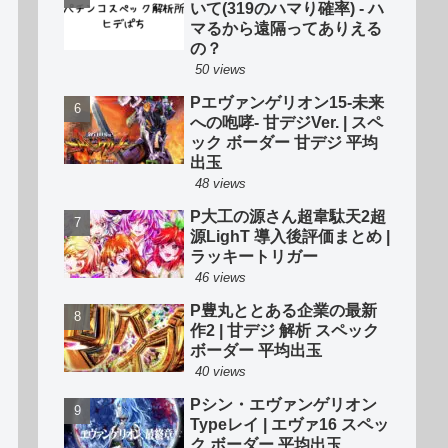
いて(319のハマり確率) - ハ
マるから遠隔ってありえる
の？
50 views
Pエヴァンゲリオン15-未来
への咆哮- 甘デジVer. | スペ
ック ボーダー 甘デジ 平均
出玉
48 views
P大工の源さん超韋駄天2超
源LighT 導入後評価まとめ |
ラッキートリガー
46 views
P豊丸ととある企業の最新
作2 | 甘デジ 解析 スペック
ボーダー 平均出玉
40 views
Pシン・エヴァンゲリオン
Typeレイ | エヴァ16 スペッ
ク ボーダー 平均出玉