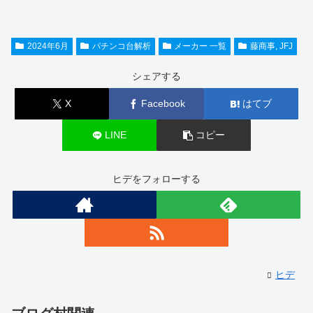
2024年6月
パチンコ台解析
メーカー 一覧
藤商事, JFJ
シェアする
X
Facebook
はてブ
LINE
コピー
ヒデをフォローする
ヒデ