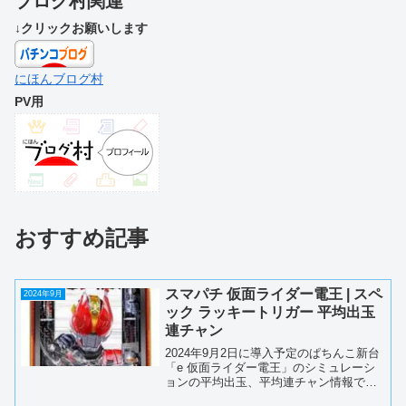
ブログ村関連
↓クリックお願いします
にほんブログ村
PV用
おすすめ記事
スマパチ 仮面ライダー電王 | スペ
2024年9月
ック ラッキートリガー 平均出玉
連チャン
2024年9月2日に導入予定のぱちんこ新台
「e 仮面ライダー電王」のシミュレーシ
ョンの平均出玉、平均連チャン情報で
す。度数分布表と呼ばれる「10回継続大