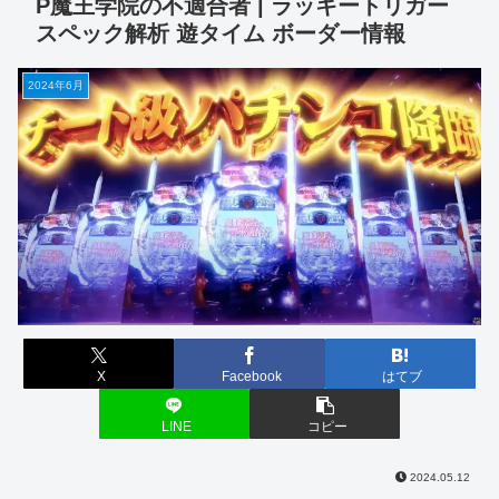
P魔王学院の不適合者 | ラッキートリガー
スペック解析 遊タイム ボーダー情報
2024年6月
X
Facebook
はてブ
LINE
コピー
2024.05.12