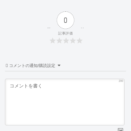
入日2025/11/04初当たり確率1/2...
0
記事評価
コメントの通知/購読設定
200