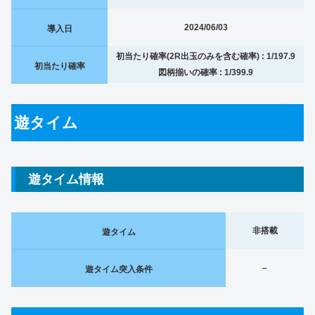
2024/06/03
導入日
初当たり確率(2R出玉のみを含む確率) : 1/197.9
初当たり確率
図柄揃いの確率 : 1/399.9
遊タイム
遊タイム情報
非搭載
遊タイム
–
遊タイム突入条件