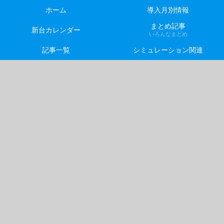
ホーム
導入月別情報
まとめ記事
新台カレンダー
いろんなまとめ
記事一覧
シミュレーション関連