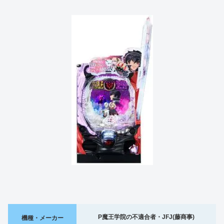
P魔王学院の不適合者・JFJ(藤商事)
機種・メーカー