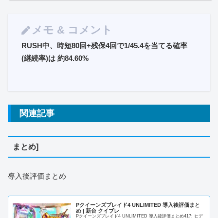
メモ & コメント
RUSH中、時短80回+残保4回で1/45.4を当てる確率
(継続率)は 約84.60%
関連記事
まとめ]
導入後評価まとめ
Pクイーンズブレイド4 UNLIMITED 導入後評価まと
め | 新台 クイブレ
Pクイーンズブレイド4 UNLIMITED 導入後評価まとめ417: ヒデ