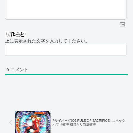
上に表示された文字を入力してください。
0
コメント
Pサイボーグ009 RULE OF SACRIFICE | スペック
ハマり確率 初当たり当選確率