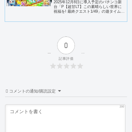
2025年12月8日に導入予定のパチンコ新
台「P【超甘LT】この素晴らしい世界に
祝福を! 最終クエスト1/49」の遊タイム・
ボーダー情報です。遊タイム搭載機種の
場合、シミュレーションを用いた残回転
数の等価ボーダーを算出しています。ス
ペック情...
0
記事評価
コメントの通知/購読設定
200