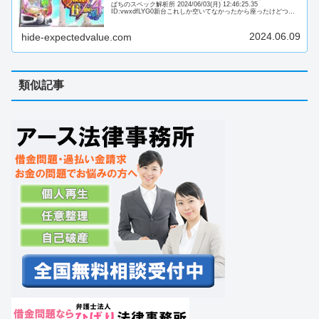
ぱちのスペック解析所 2024/06/03(月) 12:46:25.35
ID:vwxdfLYG0新台これしか空いてなかったから座ったけどつま
んねーこれ右の演出なさす...
2024.06.09
hide-expectedvalue.com
類似記事