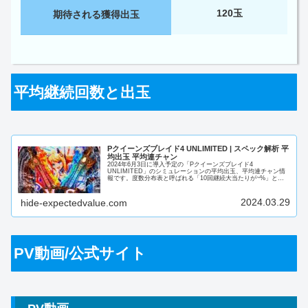
120玉
期待される獲得出玉
平均継続回数と出玉
Pクイーンズブレイド4 UNLIMITED | スペック解析 平
均出玉 平均連チャン
2024年6月3日に導入予定の「Pクイーンズブレイド4
UNLIMITED」のシミュレーションの平均出玉、平均連チャン情
報です。度数分布表と呼ばれる「10回継続大当たりが~%」とい
うのを記載した表最大出玉や連チャン、平均出玉をまとめた表を
用...
2024.03.29
hide-expectedvalue.com
PV動画/公式サイト