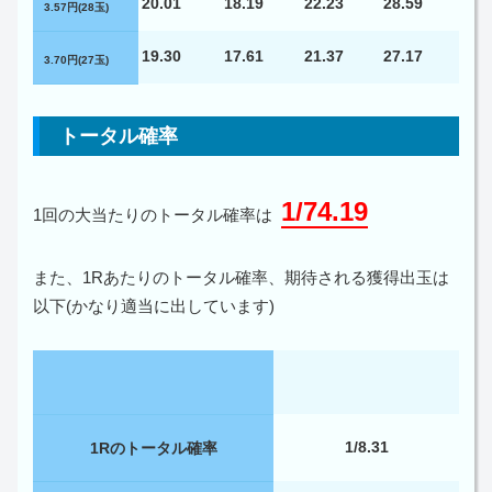
20.01
18.19
22.23
28.59
3.57円(28玉)
19.30
17.61
21.37
27.17
3.70円(27玉)
トータル確率
1/74.19
1回の大当たりのトータル確率は
また、1Rあたりのトータル確率、期待される獲得出玉は
以下(かなり適当に出しています)
1/8.31
1Rのトータル確率