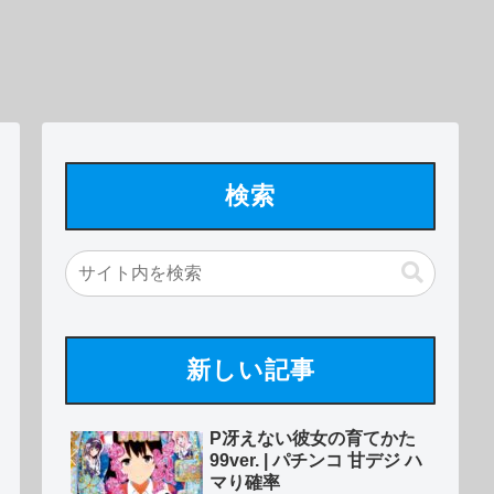
検索
新しい記事
P冴えない彼女の育てかた
99ver. | パチンコ 甘デジ ハ
マり確率