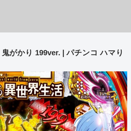
がかり 199ver. | パチンコ ハマり