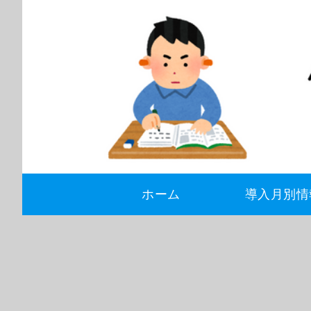
ホーム
導入月別情