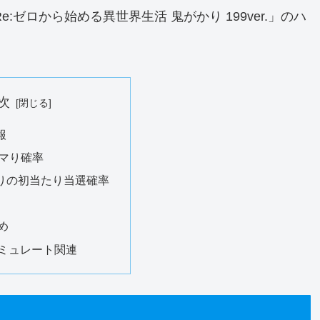
e:ゼロから始める異世界生活 鬼がかり 199ver.」のハ
次
報
ハマり確率
りの初当たり当選確率
め
ミュレート関連